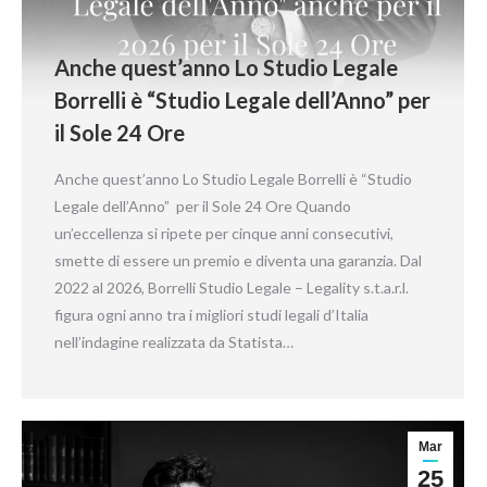
Anche quest’anno Lo Studio Legale
Borrelli è “Studio Legale dell’Anno” per
il Sole 24 Ore
Anche quest’anno Lo Studio Legale Borrelli è “Studio
Legale dell’Anno” per il Sole 24 Ore Quando
un’eccellenza si ripete per cinque anni consecutivi,
smette di essere un premio e diventa una garanzia. Dal
2022 al 2026, Borrelli Studio Legale – Legality s.t.a.r.l.
figura ogni anno tra i migliori studi legali d’Italia
nell’indagine realizzata da Statista…
Mar
25