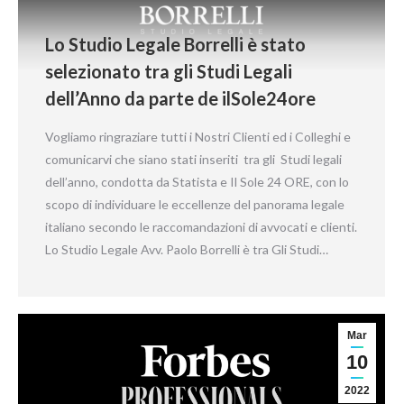
Lo Studio Legale Borrelli è stato
selezionato tra gli Studi Legali
dell’Anno da parte de ilSole24ore
Vogliamo ringraziare tutti i Nostri Clienti ed i Colleghi e
comunicarvi che siano stati inseriti tra gli Studi legali
dell’anno, condotta da Statista e Il Sole 24 ORE, con lo
scopo di individuare le eccellenze del panorama legale
italiano secondo le raccomandazioni di avvocati e clienti.
Lo Studio Legale Avv. Paolo Borrelli è tra Gli Studi…
Mar
10
2022