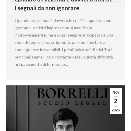
I segnali da non ignorare
Quando un’azienda è davvero in crisi? I segnali da non
ignorare La crisi d’impresa non si manifesta
improvvisamente, ma è quasi sempre anticipata da una
serie di segnali che, se ignorati, possono portare a
conseguenze irreversibili. I primi indicatori di crisi Tra i
principali segnali: calo costante della liquidità difficoltà
nel pagamento di fornitori e…
Nov
2
2025