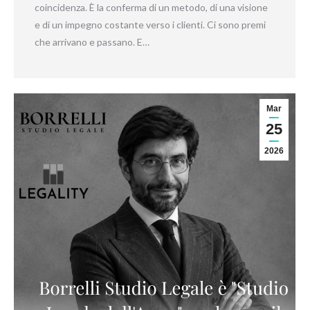
coincidenza. È la conferma di un metodo, di una visione
e di un impegno costante verso i clienti. Ci sono premi
che arrivano e passano. E…
Mar
25
2026