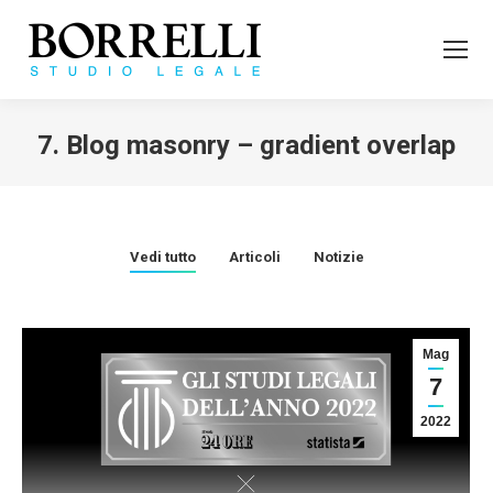
7. Blog masonry – gradient overlap
Tu sei qui:
Vedi tutto
Articoli
Notizie
Mag
7
2022