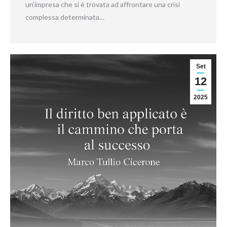
un’impresa che si è trovata ad affrontare una crisi
complessa determinata…
Set
12
2025