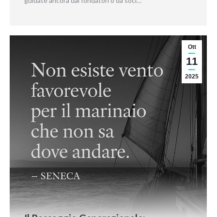
guidate ancora dai fondatori o da soci…
Ott
11
2025