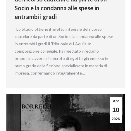
Socio e la condanna alle spese in
entrambi i gradi
Lo Studio ottiene il rigetto integrale del ricorso
cautelare da parte di un Socio e la condanna alle spese
in entrambi i gradi Il Tribunale di L’Aquila, in
composizione collegiale, ha rigettato il reclamo
proposto avverso il decreto di rigetto già emesso in
primo grado dalla Sezione specializzata in materia di
impresa, confermando integralmente…
Apr
10
2026