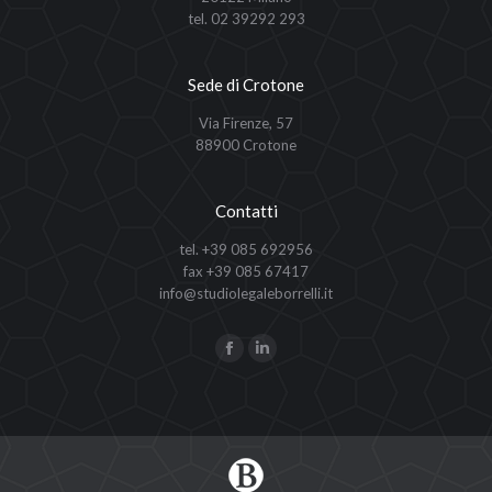
tel. 02 39292 293
Sede di Crotone
Via Firenze, 57
88900 Crotone
Contatti
tel. +39 085 692956
fax +39 085 67417
info@studiolegaleborrelli.it
Ci puoi trovare su:
Facebook
Linkedin
page
page
opens
opens
in
in
new
new