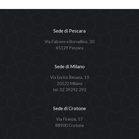
Sede di Pescara
Via Falcone e Borsellino, 30
65129 Pescara
Sede di Milano
Via Enrico Besana, 10
20122 Milano
tel. 02 39292 293
Sede di Crotone
Via Firenze, 57
88900 Crotone