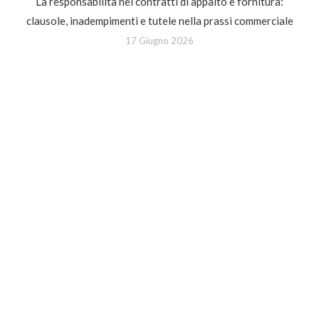
La responsabilità nei contratti di appalto e fornitura:
clausole, inadempimenti e tutele nella prassi commerciale
17 Giugno 2026