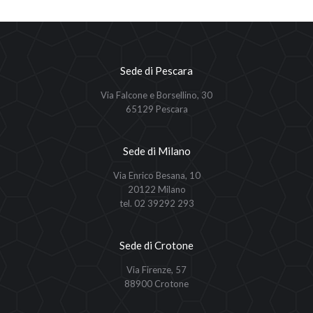
Sede di Pescara
Via Falcone e Borsellino, 30
65129 Pescara
Sede di Milano
Via Enrico Besana, 10
20122 Milano
tel. 02 39292 293
Sede di Crotone
Via Firenze, 57
88900 Crotone