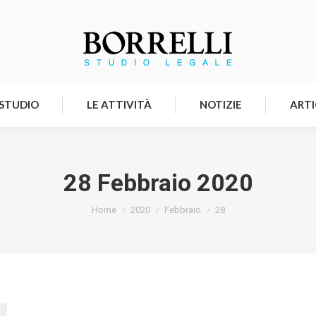
HOMEPAGE
LO STUDIO
LE ATTIVITÀ
 STUDIO
LE ATTIVITÀ
NOTIZIE
ARTI
28 Febbraio 2020
Tu sei qui:
Home
2020
Febbraio
28