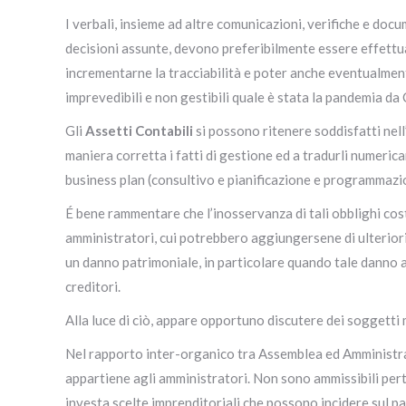
I verbali, insieme ad altre comunicazioni, verifiche e docum
decisioni assunte, devono preferibilmente essere effettua
incrementarne la tracciabilità e poter anche eventualmen
imprevedibili e non gestibili quale è stata la pandemia da 
Gli
Assetti Contabili
si possono ritenere soddisfatti nell
maniera corretta i fatti di gestione ed a tradurli numeric
business plan (consultivo e pianificazione e programmazi
É bene rammentare che l’inosservanza di tali obblighi cost
amministratori, cui potrebbero aggiungersene di ulterior
un danno patrimoniale, in particolare quando tale danno abb
creditori.
Alla luce di ciò, appare opportuno discutere dei soggetti
Nel rapporto inter-organico tra Assemblea ed Amministrato
appartiene agli amministratori. Non sono ammissibili pert
investa scelte imprenditoriali che possono incidere sul pat