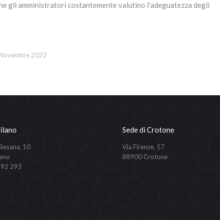
 che gli amministratori costantemente valutino l’adeguatezza degli
 Novembre 2022
ilano
Sede di Crotone
 Besana, 10
Via Firenze, 57
ano
88900 Crotone
292 293