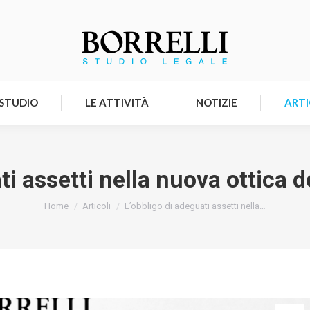
HOMEPAGE
LO STUDIO
LE ATTIVITÀ
 STUDIO
LE ATTIVITÀ
NOTIZIE
ARTI
i assetti nella nuova ottica d
Tu sei qui:
Home
Articoli
L’obbligo di adeguati assetti nella…