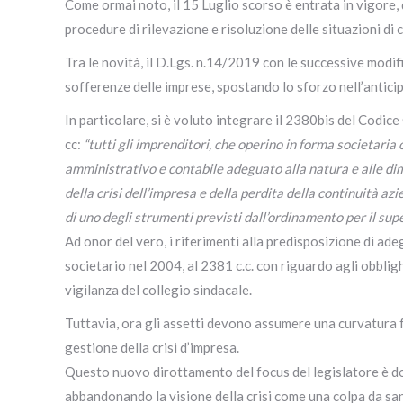
Come ormai noto, il 15 Luglio scorso è entrata in vigore, d
procedure di rilevazione e risoluzione delle situazioni di 
Tra le novità, il D.Lgs. n.14/2019 con le successive modif
sofferenze delle imprese, spostando lo sforzo nell’anticipa
In particolare, si è voluto integrare il 2380bis del Codice
cc:
“tutti gli imprenditori, che operino in forma societaria 
amministrativo e contabile adeguato alla natura e alle di
della crisi dell’impresa e della perdita della continuità az
di uno degli strumenti previsti dall’ordinamento per il supe
Ad onor del vero, i riferimenti alla predisposizione di adeg
societario nel 2004, al 2381 c.c. con riguardo agli obbligh
vigilanza del collegio sindacale.
Tuttavia, ora gli assetti devono assumere una curvatura f
gestione della crisi d’impresa.
Questo nuovo dirottamento del focus del legislatore è d
abbandonando la visione della crisi come una colpa da sa