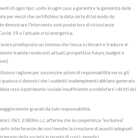
enti di ogni tipo, volte in ogni caso a garantire la genuinità delle
te per mezzi che certifichino la data certa di tal modo da
te dimostrare l’intervento solo posteriore di circostanze
Covid-19 o l’attuale crisi energetica.
’avere predisposto un sistema che riesca a rilevare e tradurre in
amente tramite rendiconti attuali, prospettive future, budget e
one).
ituisce ragione per successive azioni di responsabilità verso gli
i qualora si dimostri che i suddetti inadempimenti abbiano generato
ia reso il patrimonio sociale insufficiente a soddisfare i diritti dei
 maggiormente gravati da tale responsabilità.
ri, l’Art. 2380bis c.c. afferma che la competenza “esclusiva”
anto interferenze dei soci benché la creazione di assetti adeguati
rimonio della società in termini di costi- benefici.