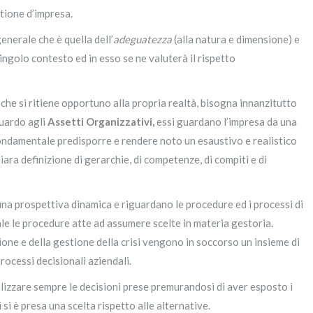
stione d’impresa.
enerale che è quella dell’
adeguatezza
(alla natura e dimensione) e
ingolo contesto ed in esso se ne valuterà il rispetto
 che si ritiene opportuno alla propria realtà, bisogna innanzitutto
guardo agli
Assetti Organizzativi,
essi guardano l’impresa da una
fondamentale predisporre e rendere noto un esaustivo e realistico
a definizione di gerarchie, di competenze, di compiti e di
na prospettiva dinamica e riguardano le procedure ed i processi di
ale le procedure atte ad assumere scelte in materia gestoria.
ione e della gestione della crisi vengono in soccorso un insieme di
ocessi decisionali aziendali.
izzare sempre le decisioni prese premurandosi di aver esposto i
 si è presa una scelta rispetto alle alternative.