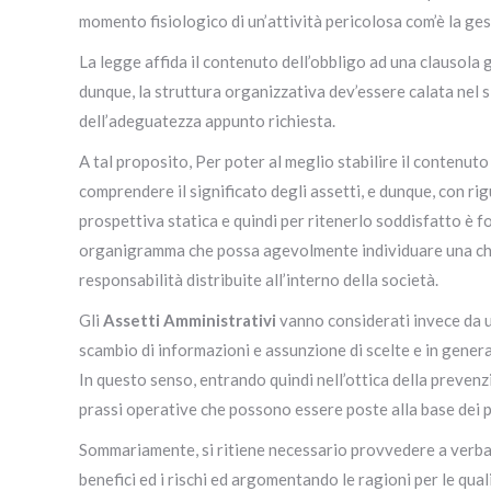
momento fisiologico di un’attività pericolosa com’è la ge
La legge affida il contenuto dell’obbligo ad una clausola g
dunque, la struttura organizzativa dev’essere calata nel s
dell’adeguatezza appunto richiesta.
A tal proposito, Per poter al meglio stabilire il contenuto
comprendere il significato degli assetti, e dunque, con ri
prospettiva statica e quindi per ritenerlo soddisfatto è 
organigramma che possa agevolmente individuare una chiar
responsabilità distribuite all’interno della società.
Gli
Assetti Amministrativi
vanno considerati invece da u
scambio di informazioni e assunzione di scelte e in gener
In questo senso, entrando quindi nell’ottica della prevenz
prassi operative che possono essere poste alla base dei pr
Sommariamente, si ritiene necessario provvedere a verbal
benefici ed i rischi ed argomentando le ragioni per le quali