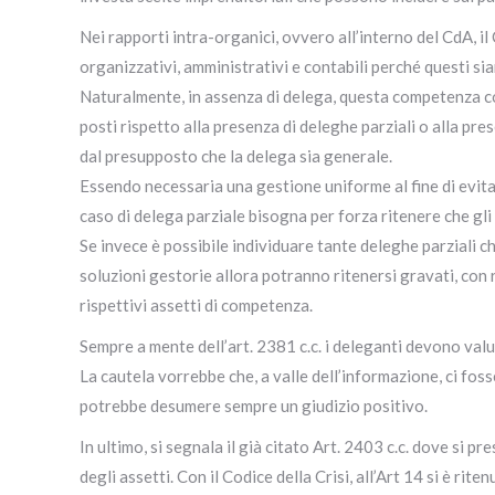
Nei rapporti intra-organici, ovvero all’interno del CdA, i
organizzativi, amministrativi e contabili perché questi si
Naturalmente, in assenza di delega, questa competenza co
posti rispetto alla presenza di deleghe parziali o alla pres
dal presupposto che la delega sia generale.
Essendo necessaria una gestione uniforme al fine di evitar
caso di delega parziale bisogna per forza ritenere che gli 
Se invece è possibile individuare tante deleghe parziali che
soluzioni gestorie allora potranno ritenersi gravati, con ri
rispettivi assetti di competenza.
Sempre a mente dell’art. 2381 c.c. i deleganti devono valu
La cautela vorrebbe che, a valle dell’informazione, ci fosse
potrebbe desumere sempre un giudizio positivo.
In ultimo, si segnala il già citato Art. 2403 c.c. dove si pr
degli assetti. Con il Codice della Crisi, all’Art 14 si è ri