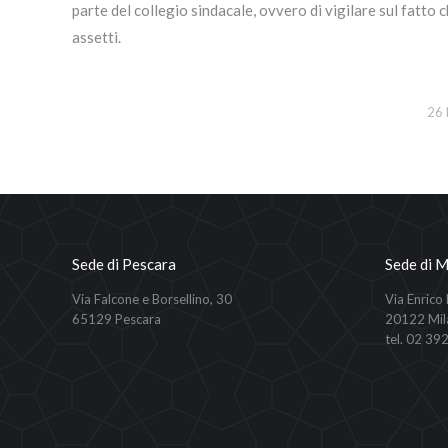
parte del collegio sindacale, ovvero di vigilare sul fatto
assetti.
26
Sede di Pescara
Sede di M
Via Falcone e Borsellino, 30
Via Enrico
65129 Pescara
20122 Mil
tel. 02 39