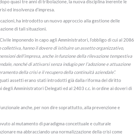
opo quasi tre anni di tribolazione, la nuova disciplina inerente le
crisi ed insolvenza d’impresa.
icazioni, ha introdotto un nuovo approccio alla gestione delle
zione di tali situazioni.
 Civile imponendo in capo agli Amministratori, l’obbligo di cui al 2086
o collettiva, hanno il dovere di istituire un assetto organizzativo,
mensioni dell’impresa, anche in funzione della rilevazione tempestiva
iendale, nonché di attivarsi senza indugio per l’adozione e attuazione
ramento della crisi e il recupero della continuità aziendale”.
uati assetti erano stati introdotti già dalla riforma del diritto
i degli Amministratori Delegati ed al 2403 c.c. in ordine ai doveri di
unzionale anche, per non dire soprattutto, alla prevenzione e
ovuto al mutamento di paradigma concettuale e culturale
nzionare ma abbracciando una normalizzazione della crisi come