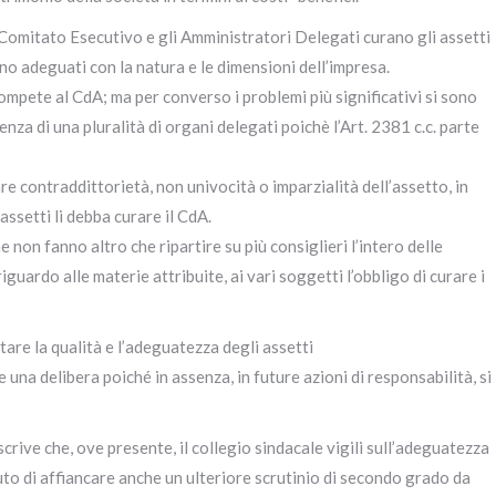
l Comitato Esecutivo e gli Amministratori Delegati curano gli assetti
ano adeguati con la natura e le dimensioni dell’impresa.
mpete al CdA; ma per converso i problemi più significativi si sono
enza di una pluralità di organi delegati poichè l’Art. 2381 c.c. parte
e contraddittorietà, non univocità o imparzialità dell’assetto, in
assetti li debba curare il CdA.
 non fanno altro che ripartire su più consiglieri l’intero delle
guardo alle materie attribuite, ai vari soggetti l’obbligo di curare i
tare la qualità e l’adeguatezza degli assetti
 una delibera poiché in assenza, in future azioni di responsabilità, si
escrive che, ove presente, il collegio sindacale vigili sull’adeguatezza
tenuto di affiancare anche un ulteriore scrutinio di secondo grado da