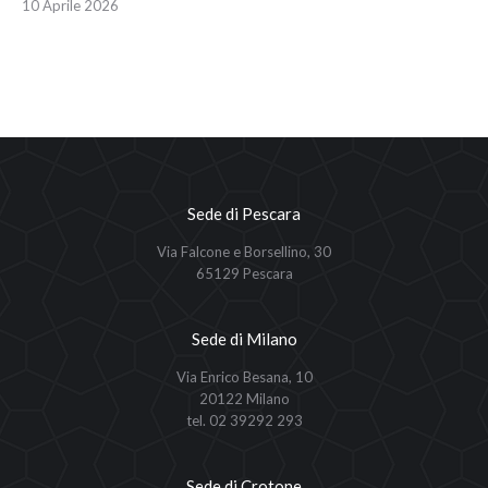
10 Aprile 2026
Sede di Pescara
Via Falcone e Borsellino, 30
65129 Pescara
Sede di Milano
Via Enrico Besana, 10
20122 Milano
tel. 02 39292 293
Sede di Crotone