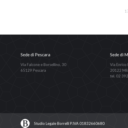
1
Sede di Pescara
Sede di M
Via Falcone e Borsellino, 30
Via Enrico
65129 Pescara
20122 Mil
tel. 02 39
Studio Legale Borrelli P.IVA 01832660680