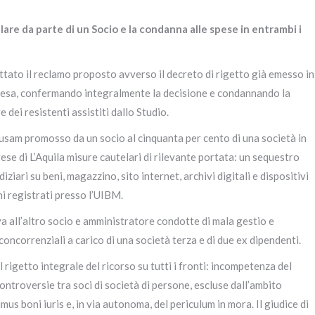
lare da parte di un Socio e la condanna alle spese in entrambi i
gettato il reclamo proposto avverso il decreto di rigetto già emesso in
presa, confermando integralmente la decisione e condannando la
 dei resistenti assistiti dallo Studio.
ausam promosso da un socio al cinquanta per cento di una società in
ese di L’Aquila misure cautelari di rilevante portata: un sequestro
iziari su beni, magazzino, sito internet, archivi digitali e dispositivi
hi registrati presso l’UIBM.
va all’altro socio e amministratore condotte di mala gestio e
 concorrenziali a carico di una società terza e di due ex dipendenti.
l rigetto integrale del ricorso su tutti i fronti: incompetenza del
ontroversie tra soci di società di persone, escluse dall’ambito
us boni iuris e, in via autonoma, del periculum in mora. Il giudice di