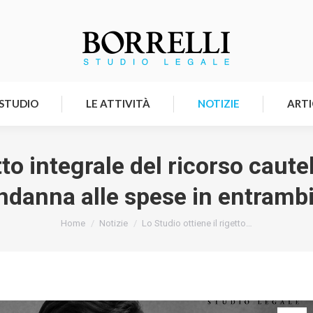
HOMEPAGE
LO STUDIO
LE ATTIVITÀ
 STUDIO
LE ATTIVITÀ
NOTIZIE
ARTI
tto integrale del ricorso caut
ndanna alle spese in entrambi
Tu sei qui:
Home
Notizie
Lo Studio ottiene il rigetto…