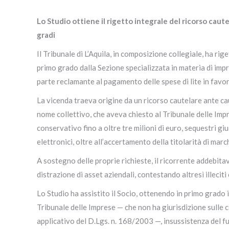
Lo Studio ottiene il rigetto integrale del ricorso caute
gradi
Il Tribunale di L’Aquila, in composizione collegiale, ha ri
primo grado dalla Sezione specializzata in materia di im
parte reclamante al pagamento delle spese di lite in favore
La vicenda traeva origine da un ricorso cautelare ante c
nome collettivo, che aveva chiesto al Tribunale delle Impr
conservativo fino a oltre tre milioni di euro, sequestri giud
elettronici, oltre all’accertamento della titolarità di marc
A sostegno delle proprie richieste, il ricorrente addebita
distrazione di asset aziendali, contestando altresì illeciti
Lo Studio ha assistito il Socio, ottenendo in primo grado i
Tribunale delle Imprese — che non ha giurisdizione sulle c
applicativo del D.Lgs. n. 168/2003 —, insussistenza del fum