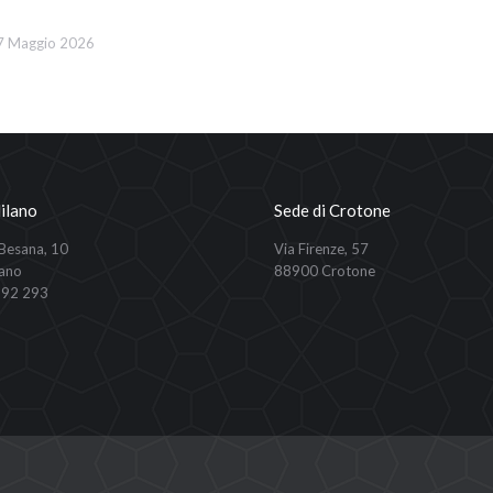
7 Maggio 2026
ilano
Sede di Crotone
 Besana, 10
Via Firenze, 57
ano
88900 Crotone
292 293