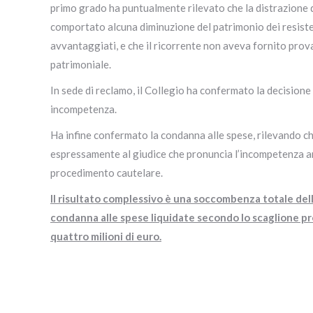
primo grado ha puntualmente rilevato che la distrazion
comportato alcuna diminuzione del patrimonio dei resist
avvantaggiati, e che il ricorrente non aveva fornito prov
patrimoniale.
In sede di reclamo, il Collegio ha confermato la decisione i
incompetenza.
Ha infine confermato la condanna alle spese, rilevando ch
espressamente al giudice che pronuncia l’incompetenza ant
procedimento cautelare.
Il risultato complessivo è una soccombenza totale della
condanna alle spese liquidate secondo lo scaglione pr
quattro milioni di euro.