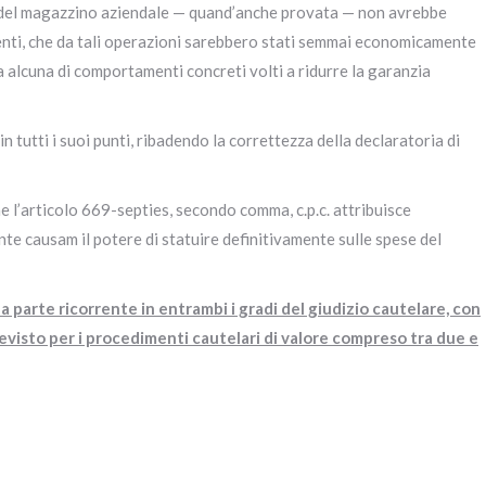
e del magazzino aziendale — quand’anche provata — non avrebbe
enti, che da tali operazioni sarebbero stati semmai economicamente
a alcuna di comportamenti concreti volti a ridurre la garanzia
n tutti i suoi punti, ribadendo la correttezza della declaratoria di
e l’articolo 669-septies, secondo comma, c.p.c. attribuisce
e causam il potere di statuire definitivamente sulle spese del
 parte ricorrente in entrambi i gradi del giudizio cautelare, con
evisto per i procedimenti cautelari di valore compreso tra due e