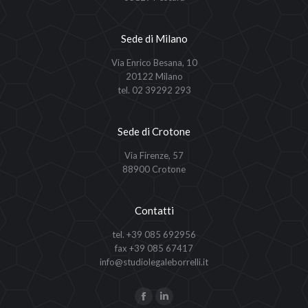
Sede di Milano
Via Enrico Besana, 10
20122 Milano
tel. 02 39292 293
Sede di Crotone
Via Firenze, 57
88900 Crotone
Contatti
tel. +39 085 692956
fax +39 085 67417
info@studiolegaleborrelli.it
Ci puoi trovare su:
Facebook
Linkedin