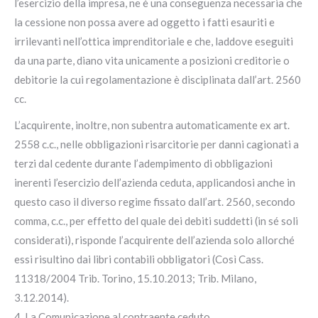
l’esercizio della impresa, ne è una conseguenza necessaria che
la cessione non possa avere ad oggetto i fatti esauriti e
irrilevanti nell’ottica imprenditoriale e che, laddove eseguiti
da una parte, diano vita unicamente a posizioni creditorie o
debitorie la cui regolamentazione è disciplinata dall’art. 2560
cc.
L’acquirente, inoltre, non subentra automaticamente ex art.
2558 c.c., nelle obbligazioni risarcitorie per danni cagionati a
terzi dal cedente durante l’adempimento di obbligazioni
inerenti l’esercizio dell’azienda ceduta, applicandosi anche in
questo caso il diverso regime fissato dall’art. 2560, secondo
comma, c.c., per effetto del quale dei debiti suddetti (in sé soli
considerati), risponde l’acquirente dell’azienda solo allorché
essi risultino dai libri contabili obbligatori (Così Cass.
11318/2004 Trib. Torino, 15.10.2013; Trib. Milano,
3.12.2014).
4. La Comunicazione al contraente ceduto.