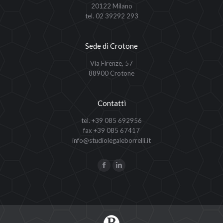
20122 Milano
tel. 02 39292 293
Sede di Crotone
Via Firenze, 57
88900 Crotone
Contatti
tel. +39 085 692956
fax +39 085 67417
info@studiolegaleborrelli.it
Ci puoi trovare su:
Facebook
Linkedin
page
page
opens
opens
in
in
new
new