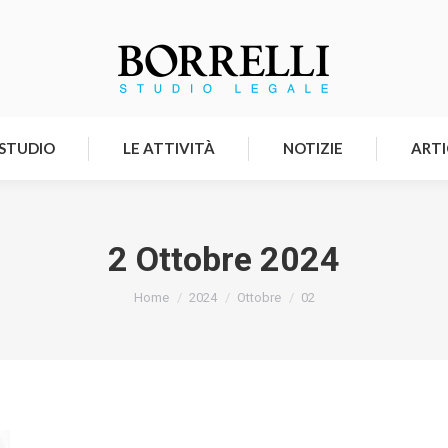
HOMEPAGE
LO STUDIO
LE ATTIVITÀ
 STUDIO
LE ATTIVITÀ
NOTIZIE
ARTI
2 Ottobre 2024
Tu sei qui:
Home
2024
Ottobre
02