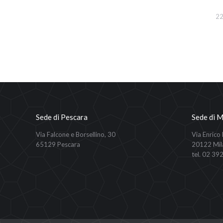
22
Sede di Pescara
Sede di M
Via Falcone e Borsellino, 30
Via Enrico
65129 Pescara
20122 Mil
tel. 02 39