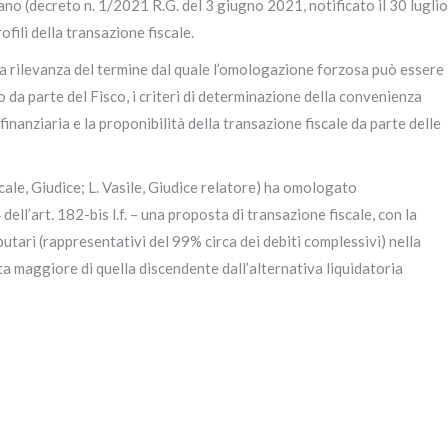
no (decreto n. 1/2021 R.G. del 3 giugno 2021, notificato il 30 luglio
fili della transazione fiscale.
 la rilevanza del termine dal quale l’omologazione forzosa può essere
o da parte del Fisco, i criteri di determinazione della convenienza
finanziaria e la proponibilità della transazione fiscale da parte delle
cale, Giudice; L. Vasile, Giudice relatore) ha omologato
ell’art. 182-bis l.f. – una proposta di transazione fiscale, con la
butari (rappresentativi del 99% circa dei debiti complessivi) nella
a maggiore di quella discendente dall’alternativa liquidatoria