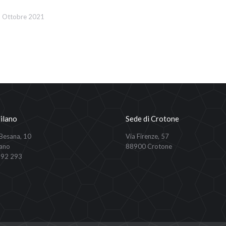
 Ottobre 2021
ilano
Sede di Crotone
 Besana, 10
Via Firenze, 57
ano
88900 Crotone
292 293