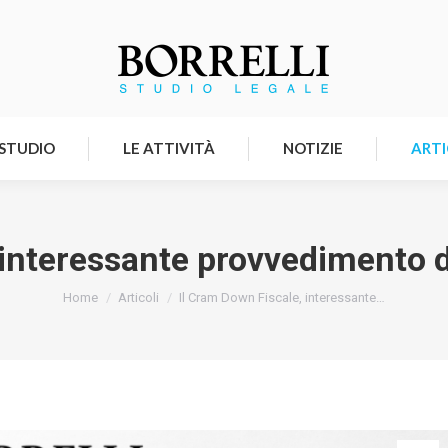
HOMEPAGE
LO STUDIO
LE ATTIVITÀ
 STUDIO
LE ATTIVITÀ
NOTIZIE
ARTI
 interessante provvedimento d
Tu sei qui:
Home
Articoli
Il Cram Down Fiscale, interessante…