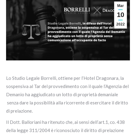
Mar
10
2022
Lo Studio Legale Borrelli, ottiene per l’Hotel Dragonara, la
sospensiva al Tar del provvedimento con il quale l’Agenzia del
Demanio ha aggiudicato un lotto di proprietà demaniale
senza dare la possibilità alla ricorrente di esercitare il diritto
di prelazione.
Il Dott. Balloriani ha ritenuto che, ai sensi dell’art.1, co. 438
della legge 311/2004 è riconosciuto il diritto di prelazione