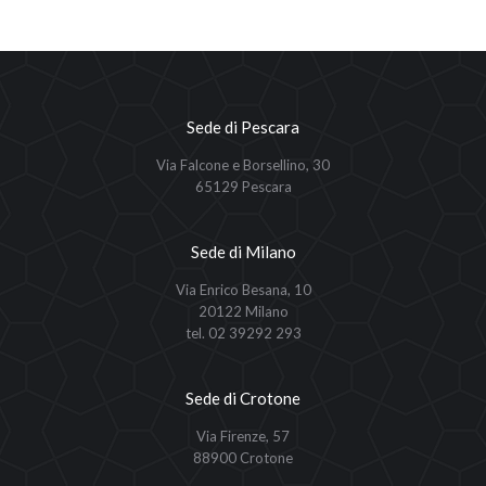
Sede di Pescara
Via Falcone e Borsellino, 30
65129 Pescara
Sede di Milano
Via Enrico Besana, 10
20122 Milano
tel. 02 39292 293
Sede di Crotone
Via Firenze, 57
88900 Crotone