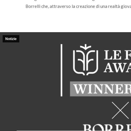
Borrelli che, attraverso la creazione di una realtà gio
Notizie