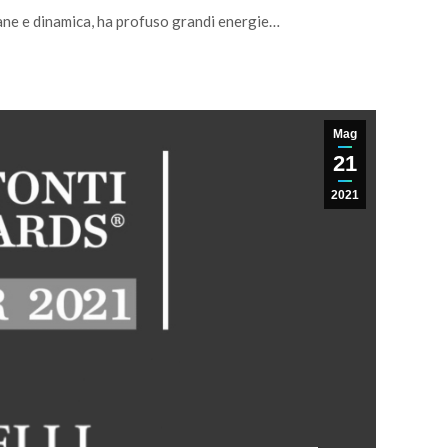
vane e dinamica, ha profuso grandi energie…
Mag
21
2021