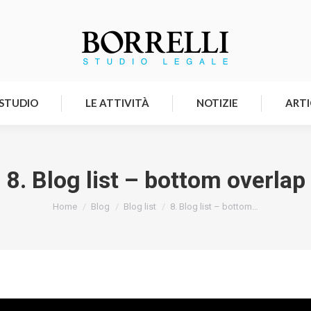
HOMEPAGE
LO STUDIO
LE ATTIVITÀ
 STUDIO
LE ATTIVITÀ
NOTIZIE
ARTI
8. Blog list – bottom overlap
Tu sei qui:
Home
Blog
Blog list
8. Blog list – bottom…