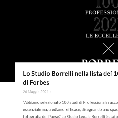
Lo Studio Borrelli nella lista dei
di Forbes
26 Maggio 2021
“Abbiamo selezionato 100 studi di Professionals racco
essenziale ma, crediamo, efficace, disegnando uno spac
fotografia del Paese.” Lo Studio Legale Borrelli è sta