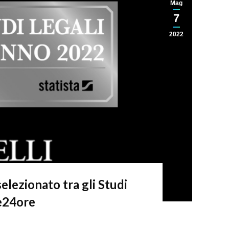
Mag
7
2022
selezionato tra gli Studi
le24ore