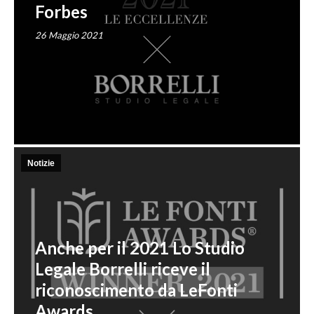
Forbes
26 Maggio 2021
Notizie
Anche per il 2021 Lo Studio
Legale Borrelli riceve il
riconoscimento da LeFonti
Awards