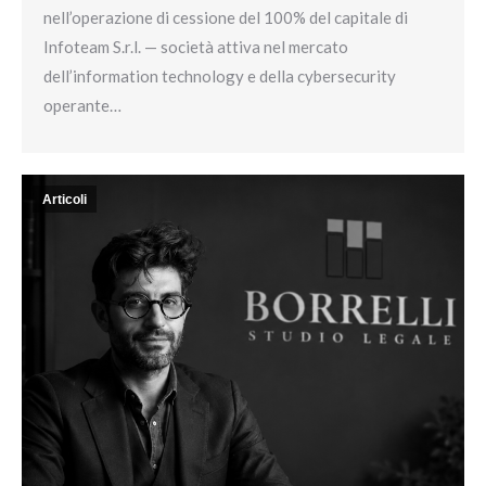
nell’operazione di cessione del 100% del capitale di
Infoteam S.r.l. — società attiva nel mercato
dell’information technology e della cybersecurity
operante…
Articoli