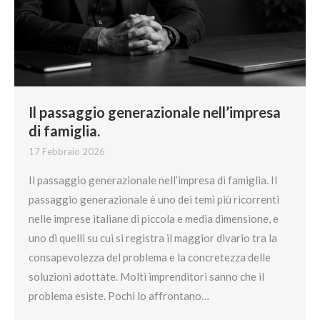
Il passaggio generazionale nell’impresa
di famiglia.
17 Febbraio 2026
Il passaggio generazionale nell’impresa di famiglia. Il
passaggio generazionale è uno dei temi più ricorrenti
nelle imprese italiane di piccola e media dimensione, e
uno di quelli su cui si registra il maggior divario tra la
consapevolezza del problema e la concretezza delle
soluzioni adottate. Molti imprenditori sanno che il
problema esiste. Pochi lo affrontano…