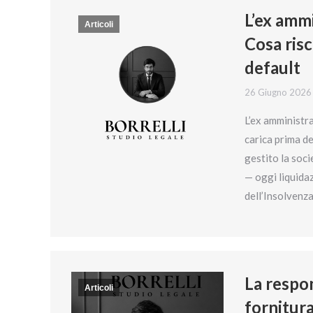
L’ex ammi
Articoli
Cosa risc
default
26 Giugno 2026
L’ex amministra
carica prima del
gestito la soci
— oggi liquidaz
dell’Insolvenz
La respon
Articoli
fornitura