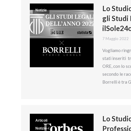
Lo Studio
Notizie
gli Studi
ilSole24
7 Maggio 2022
Vogliamo ringra
stati inseriti t
ORE, con lo sco
secondo le rac
Borrelli è tra 
Lo Studio
Articoli
Professi
Notizie