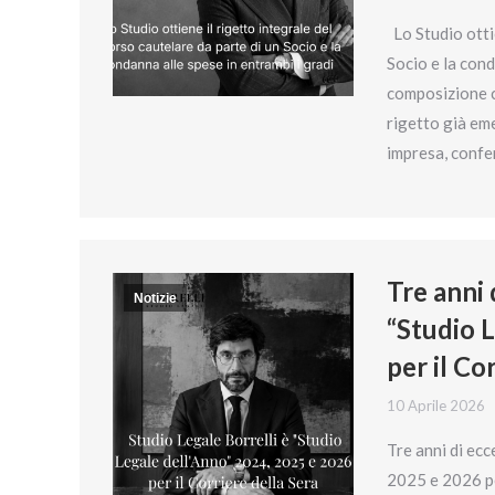
Lo Studio ottie
Socio e la conda
composizione co
rigetto già eme
impresa, conf
Tre anni 
Notizie
“Studio 
per il Co
10 Aprile 2026
Tre anni di ecc
2025 e 2026 pe