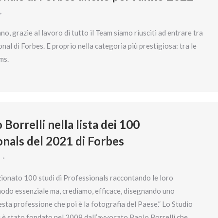
o, grazie al lavoro di tutto il Team siamo riusciti ad entrare tra
nal di Forbes. E proprio nella categoria più prestigiosa: tra le
rms.
 Borrelli nella lista dei 100
onals del 2021 di Forbes
ionato 100 studi di Professionals raccontando le loro
 modo essenziale ma, crediamo, efficace, disegnando uno
sta professione che poi è la fotografia del Paese.” Lo Studio
i è stato fondato nel 2008 dall’avvocato Paolo Borrelli che,