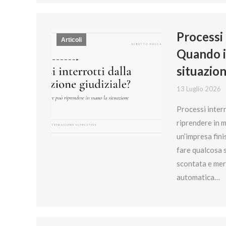
Processi 
Articoli
Quando i
situazio
13 Luglio 2026
Processi interr
riprendere in 
un’impresa fini
fare qualcosa s
scontata e meri
automatica…