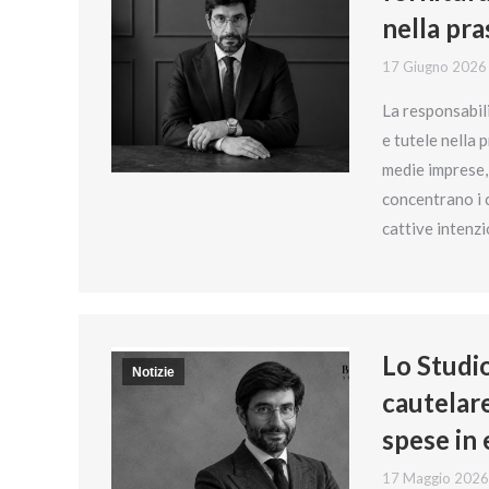
nella pr
17 Giugno 2026
La responsabili
e tutele nella 
medie imprese, 
concentrano i c
cattive intenz
Lo Studio
Notizie
cautelare
spese in 
17 Maggio 2026