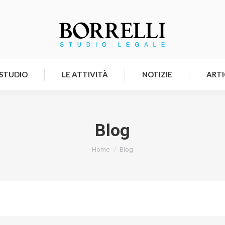
HOMEPAGE
LO STUDIO
LE ATTIVITÀ
 STUDIO
LE ATTIVITÀ
NOTIZIE
ARTI
Blog
Tu sei qui:
Home
Blog