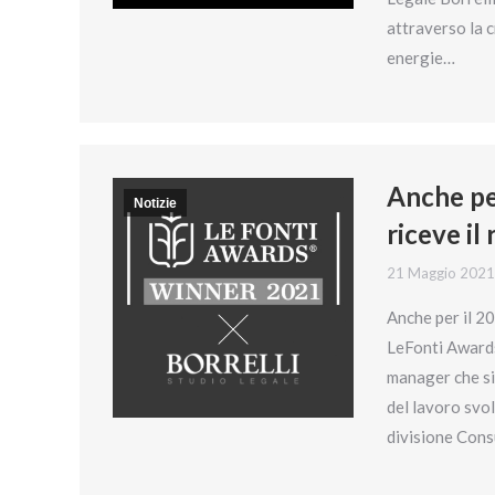
attraverso la 
energie…
Anche per
Notizie
riceve i
21 Maggio 2021
Anche per il 2
LeFonti Awards.
manager che si 
del lavoro svol
divisione Cons