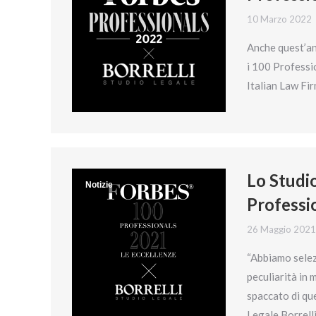
10 Marzo 2022
Anche quest’ann
i 100 Professio
Italian Law Fi
Lo Studio
Notizie
Professi
26 Maggio 2021
“Abbiamo selez
peculiarità in
spaccato di que
Legale Borrell