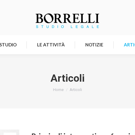
HOMEPAGE
LO STUDIO
LE ATTIVITÀ
 STUDIO
LE ATTIVITÀ
NOTIZIE
ARTI
Articoli
Tu sei qui:
Home
Articoli