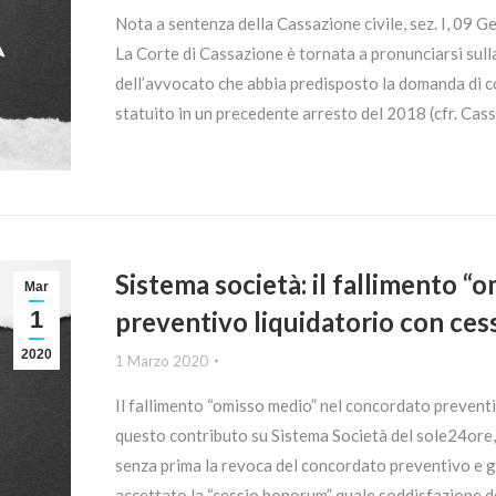
Nota a sentenza della Cassazione civile, sez. I, 09 G
La Corte di Cassazione è tornata a pronunciarsi sulla
dell’avvocato che abbia predisposto la domanda di
statuito in un precedente arresto del 2018 (cfr. Cass.
Sistema società: il fallimento 
Mar
1
preventivo liquidatorio con ce
2020
1 Marzo 2020
Il fallimento “omisso medio” nel concordato prevent
questo contributo su Sistema Società del sole24ore, 
senza prima la revoca del concordato preventivo e gli
accettato la “cessio bonorum” quale soddisfazione d