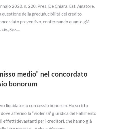
ennaio 2020, n. 220. Pres. De Chiara. Est. Amatore.
 questione della preduducibilità del credito
 concordato preventivo, confermando quanto già
 civ., Sez.…
“omisso medio” nel concordato
ssio bonorum
ivo liquidatorio con cessio bonorum. Ho scritto
dove affermo la “violenza” giuridica del Fallimento
 effetti devastanti per i creditori, che hanno già
elle loro pretese….e che subiscono…