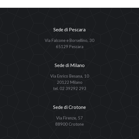
Sede di Pescara
Via Falcone e Borsellino, 30
65129 Pescara
Sede di Milano
Via Enrico Besana, 10
20122 Milano
tel. 02 39292 293
Sede di Crotone
Via Firenze, 57
88900 Crotone