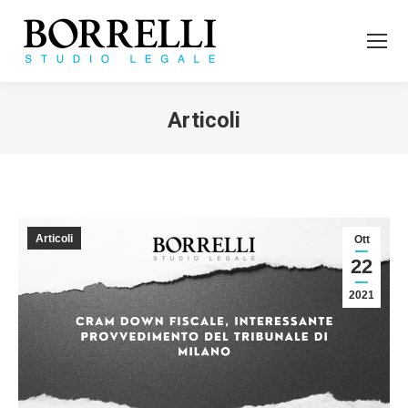
Articoli
Tu sei qui:
Articoli
Ott
22
2021