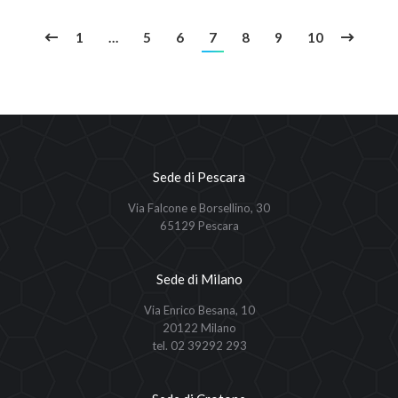
1
…
5
6
7
8
9
10
Sede di Pescara
Via Falcone e Borsellino, 30
65129 Pescara
Sede di Milano
Via Enrico Besana, 10
20122 Milano
tel. 02 39292 293