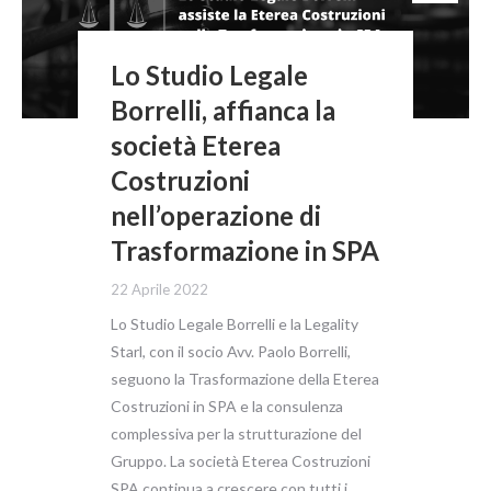
Lo Studio Legale
Borrelli, affianca la
società Eterea
Costruzioni
nell’operazione di
Trasformazione in SPA
22 Aprile 2022
Lo Studio Legale Borrelli e la Legality
Starl, con il socio Avv. Paolo Borrelli,
seguono la Trasformazione della Eterea
Costruzioni in SPA e la consulenza
complessiva per la strutturazione del
Gruppo. La società Eterea Costruzioni
SPA continua a crescere con tutti i