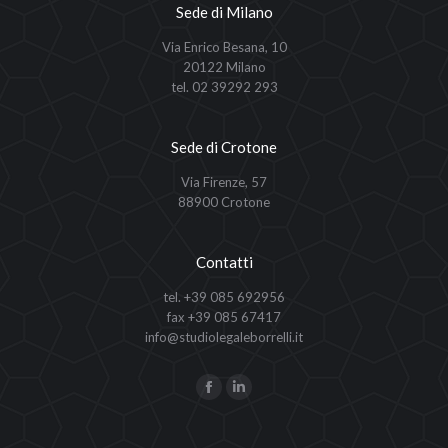
Sede di Milano
Via Enrico Besana, 10
20122 Milano
tel. 02 39292 293
Sede di Crotone
Via Firenze, 57
88900 Crotone
Contatti
tel. +39 085 692956
fax +39 085 67417
info@studiolegaleborrelli.it
Ci puoi trovare su:
Facebook
Linkedin
page
page