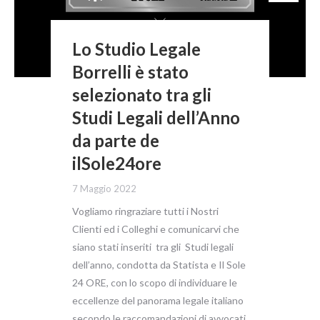
Lo Studio Legale
Borrelli è stato
selezionato tra gli
Studi Legali dell’Anno
da parte de
ilSole24ore
7 Maggio 2022
Vogliamo ringraziare tutti i Nostri
Clienti ed i Colleghi e comunicarvi che
siano stati inseriti tra gli Studi legali
dell’anno, condotta da Statista e Il Sole
24 ORE, con lo scopo di individuare le
eccellenze del panorama legale italiano
secondo le raccomandazioni di avvocati