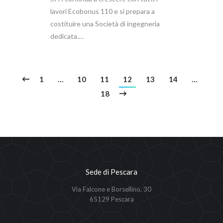
lavori Ecobonus 110 e si prepara a
costituire una Società di ingegneria
dedicata.…
1
…
10
11
12
13
14
…
18
Sede di Pescara
Via Falcone e Borsellino, 30
65129 Pescara