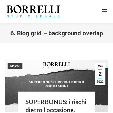
6. Blog grid – background overlap
Tu sei qui:
Articoli
Giu
2
2022
SUPERBONUS: i rischi
dietro l’occasione.