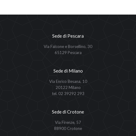
Sede di Pescara
Via Falcone e Borsellino, 30
65129 Pescara
Sede di Milano
Via Enrico Besana, 10
20122 Milano
tel. 02 39292 293
Sede di Crotone
Via Firenze, 57
88900 Crotone