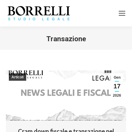
Transazione
Tu sei qui:
Articoli
Gen
17
2026
Cram down fiscale e transazione nel