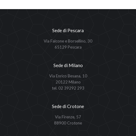
Sede di Pescara
Via Falcone e Borsellino, 30
65129 Pescara
Sede di Milano
Via Enrico Besana, 10
20122 Milano
tel. 02 39292 293
Sede di Crotone
Via Firenze, 57
88900 Crotone