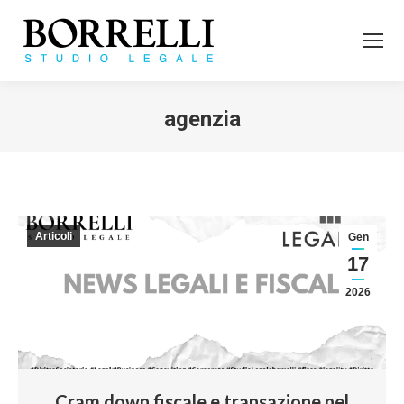
agenzia
Tu sei qui:
Articoli
Gen
17
2026
Cram down fiscale e transazione nel