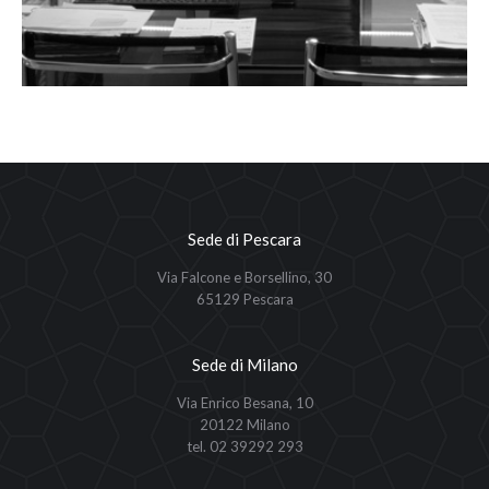
Sede di Pescara
Via Falcone e Borsellino, 30
65129 Pescara
Sede di Milano
Via Enrico Besana, 10
20122 Milano
tel. 02 39292 293