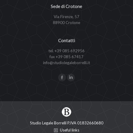
Sede di Crotone
Via Firenze, 57
88900 Crotone
Contatti
tel. +39 085 692956
fax +39 085 67417
info@studiolegaleborrelli.it
Ci puoi trovare su:
Facebook
Linkedin
page
page
opens
opens
in
in
new
new
window
window
Studio Legale Borrelli P.IVA 01832660680
Useful links