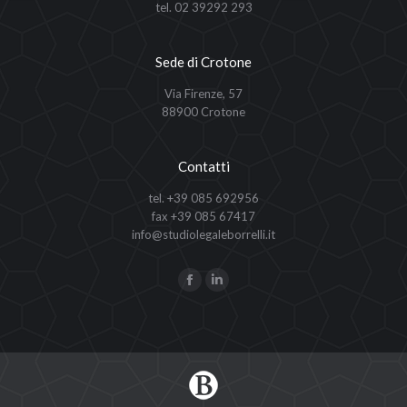
tel. 02 39292 293
Sede di Crotone
Via Firenze, 57
88900 Crotone
Contatti
tel. +39 085 692956
fax +39 085 67417
info@studiolegaleborrelli.it
Ci puoi trovare su:
Facebook
Linkedin
page
page
opens
opens
in
in
new
new