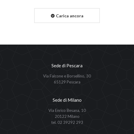
Carica ancora
Sede di Pescara
Via Falcone e Borsellino, 30
65129 Pescara
Sede di Milano
Via Enrico Besana, 10
20122 Milano
tel. 02 39292 293