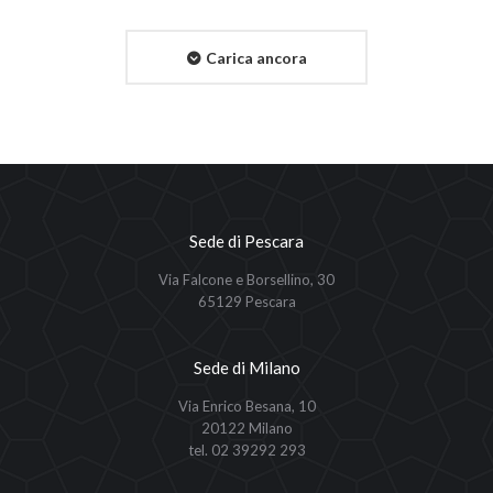
Carica ancora
Sede di Pescara
Via Falcone e Borsellino, 30
65129 Pescara
Sede di Milano
Via Enrico Besana, 10
20122 Milano
tel. 02 39292 293