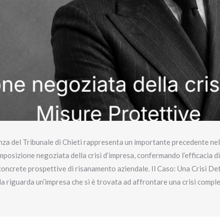
za del Tribunale di Chieti rappresenta un importante precedente nell
omposizione negoziata della crisi d’impresa, confermando l’efficacia 
oncrete prospettive di risanamento aziendale. Il Caso: Una Crisi De
a riguarda un’impresa che si è trovata ad affrontare una crisi comp