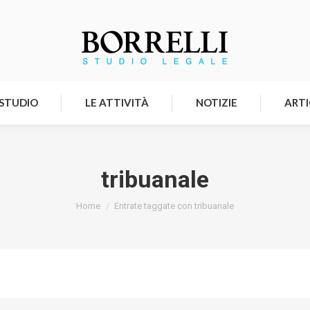
HOMEPAGE
LO STUDIO
LE ATTIVITÀ
 STUDIO
LE ATTIVITÀ
NOTIZIE
ARTI
tribuanale
Tu sei qui:
Home
Entrate taggate con tribuanale