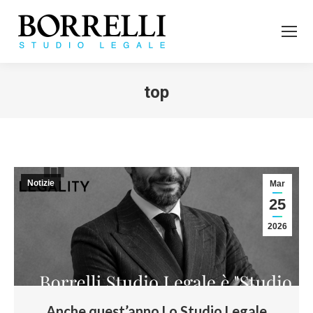
top
Tu sei qui:
Notizie
Mar
25
2026
Anche quest’anno Lo Studio Legale