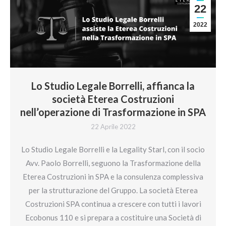
22
2022
Lo Studio Legale Borrelli, affianca la
società Eterea Costruzioni
nell’operazione di Trasformazione in SPA
22 Aprile 2022
Lo Studio Legale Borrelli e la Legality Starl, con il socio
Avv. Paolo Borrelli, seguono la Trasformazione della
Eterea Costruzioni in SPA e la consulenza complessiva
per la strutturazione del Gruppo. La società Eterea
Costruzioni SPA continua a crescere con tutti i lavori
Ecobonus 110 e si prepara a costituire una Società di