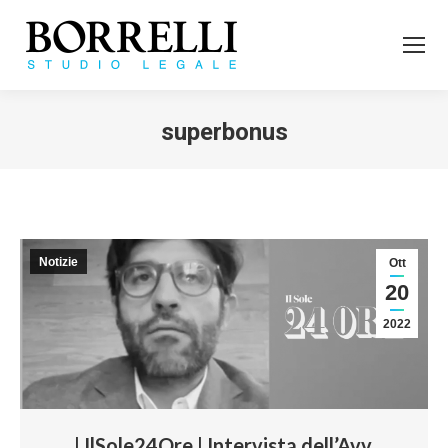
superbonus
Tu sei qui:
Notizie
Ott
20
2022
| IlSole24Ore | Intervista dell’Avv.