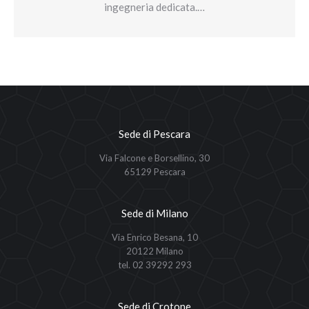
ingegneria dedicata.…
Sede di Pescara
Via Falcone e Borsellino, 30
65129 Pescara
Sede di Milano
Via Enrico Besana, 10
20122 Milano
tel. 02 39292 293
Sede di Crotone