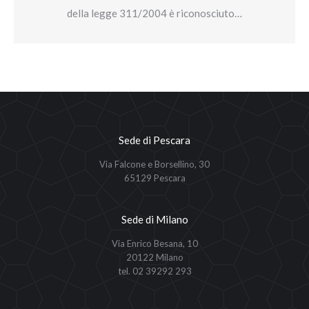
della legge 311/2004 è riconosciuto…
Sede di Pescara
Via Falcone e Borsellino, 30
65129 Pescara
Sede di Milano
Via Enrico Besana, 10
20122 Milano
tel. 02 39292 293