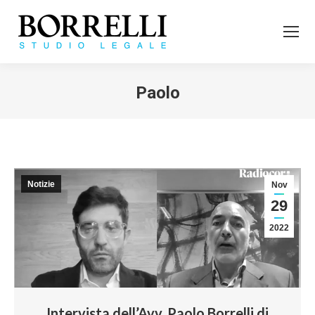
Paolo
Tu sei qui:
Notizie
Nov
29
2022
Intervista dell’Avv. Paolo Borrelli di