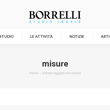
HOMEPAGE
LO STUDIO
LE ATTIVITÀ
 STUDIO
LE ATTIVITÀ
NOTIZIE
ARTI
misure
Tu sei qui:
Home
Entrate taggate con misure