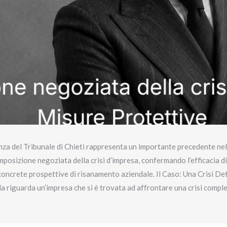
za del Tribunale di Chieti rappresenta un importante precedente nell
omposizione negoziata della crisi d’impresa, confermando l’efficacia 
oncrete prospettive di risanamento aziendale. Il Caso: Una Crisi De
a riguarda un’impresa che si è trovata ad affrontare una crisi comp