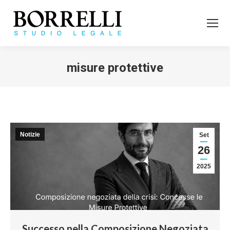
misure protettive
Tu sei qui:
Notizie
Set
26
2025
Successo nella Composizione Negoziata