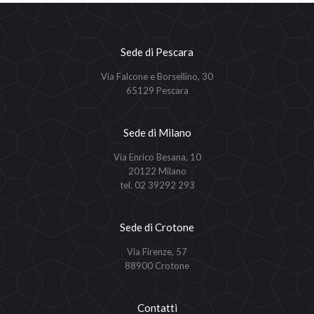
Sede di Pescara
Via Falcone e Borsellino, 30
65129 Pescara
Sede di Milano
Via Enrico Besana, 10
20122 Milano
tel. 02 39292 293
Sede di Crotone
Via Firenze, 57
88900 Crotone
Contatti