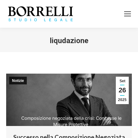
liqudazione
Tu sei qui:
Notizie
Set
26
2025
Successo nella Composizione Negoziata