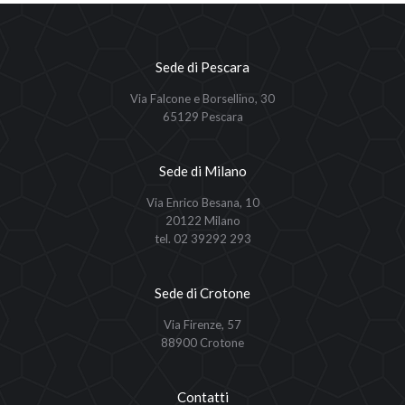
Sede di Pescara
Via Falcone e Borsellino, 30
65129 Pescara
Sede di Milano
Via Enrico Besana, 10
20122 Milano
tel. 02 39292 293
Sede di Crotone
Via Firenze, 57
88900 Crotone
Contatti