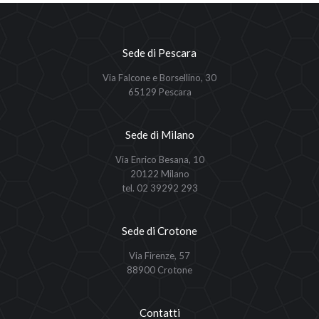
Sede di Pescara
Via Falcone e Borsellino, 30
65129 Pescara
Sede di Milano
Via Enrico Besana, 10
20122 Milano
tel. 02 39292 293
Sede di Crotone
Via Firenze, 57
88900 Crotone
Contatti