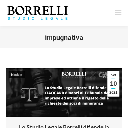
impugnativa
Tu sei qui:
Notizie
Set
10
2021
Lo Studio Legale Borrelli difende la