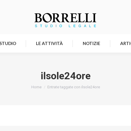
HOMEPAGE
LO STUDIO
LE ATTIVITÀ
 STUDIO
LE ATTIVITÀ
NOTIZIE
ARTI
ilsole24ore
Tu sei qui:
Home
Entrate taggate con ilsole24ore