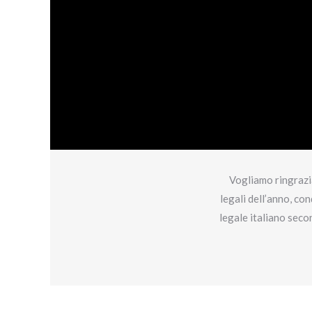
Vogliamo ringraziar
legali dell’anno, co
legale italiano seco