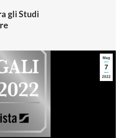
a gli Studi
ore
Mag
7
2022