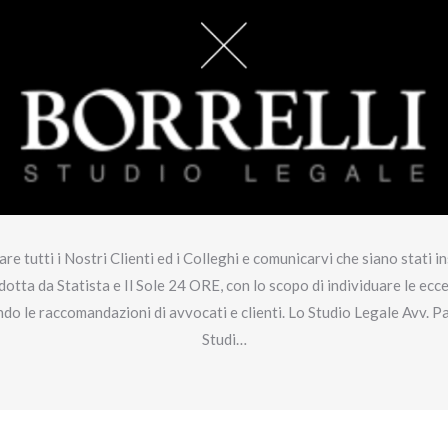
e tutti i Nostri Clienti ed i Colleghi e comunicarvi che siano stati in
ndotta da Statista e Il Sole 24 ORE, con lo scopo di individuare le ec
ndo le raccomandazioni di avvocati e clienti. Lo Studio Legale Avv. Pao
Studi…