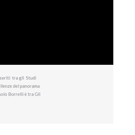
seriti tra gli Studi
cellenze del panorama
lo Borrelli è tra Gli