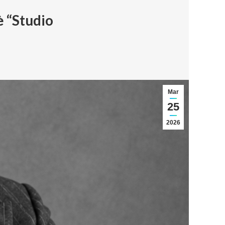
è “Studio
Mar
25
2026