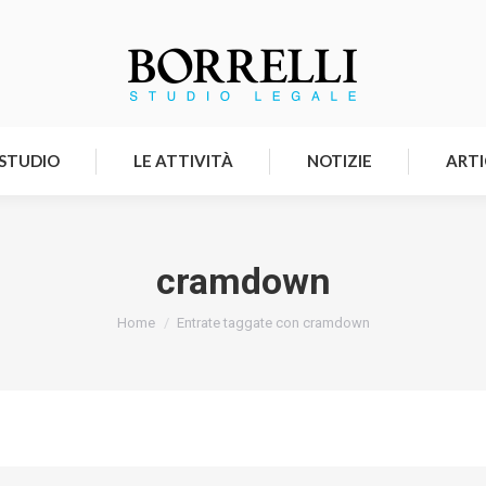
HOMEPAGE
LO STUDIO
LE ATTIVITÀ
 STUDIO
LE ATTIVITÀ
NOTIZIE
ARTI
cramdown
Tu sei qui:
Home
Entrate taggate con cramdown