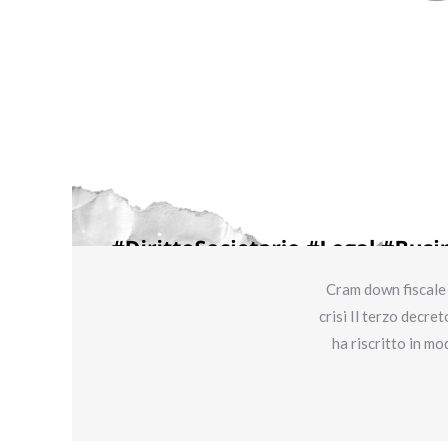
Cram down fiscale 
crisi Il terzo decre
ha riscritto in mo