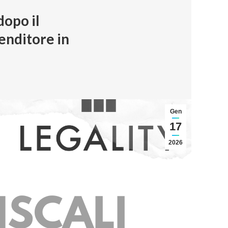
dopo il
enditore in
Gen
17
2026