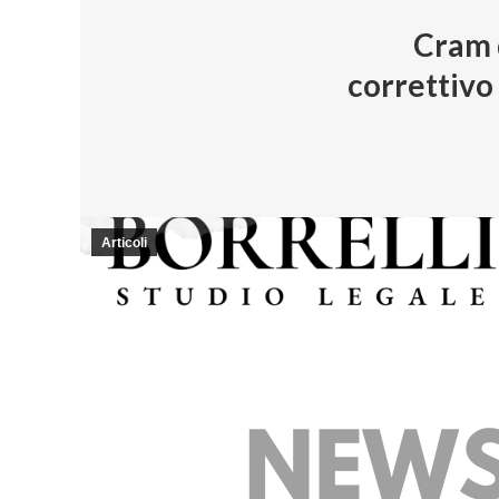
Cram d
correttivo
Articoli