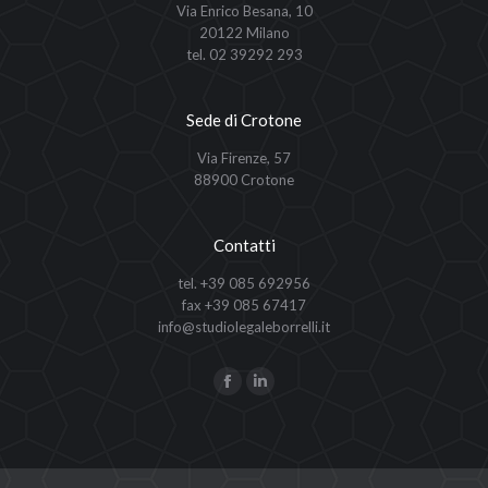
Via Enrico Besana, 10
20122 Milano
tel. 02 39292 293
Sede di Crotone
Via Firenze, 57
88900 Crotone
Contatti
tel. +39 085 692956
fax +39 085 67417
info@studiolegaleborrelli.it
Ci puoi trovare su:
Facebook
Linkedin
page
page
opens
opens
in
in