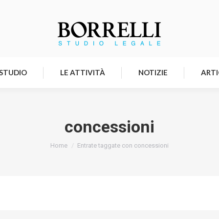
HOMEPAGE
LO STUDIO
LE ATTIVITÀ
 STUDIO
LE ATTIVITÀ
NOTIZIE
ARTI
concessioni
Tu sei qui:
Home
Entrate taggate con concessioni