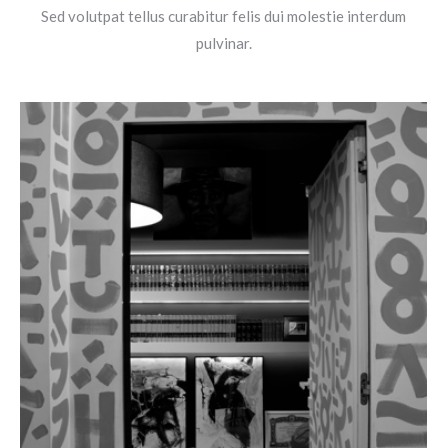
Sed volutpat tellus curabitur felis dui molestie interdum
pulvinar.