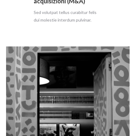
acquisizioni (M&A)
Sed volutpat tellus curabitur felis
dui molestie interdum pulvinar.