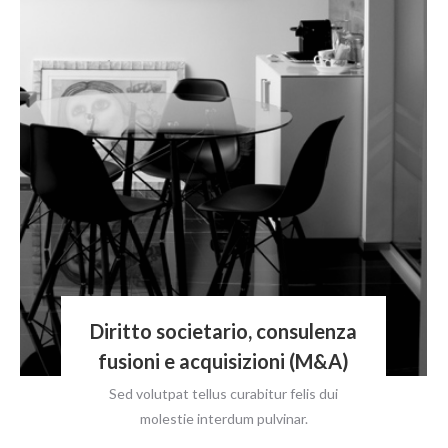
Diritto societario, consulenza
fusioni e acquisizioni (M&A)
Sed volutpat tellus curabitur felis dui
molestie interdum pulvinar.