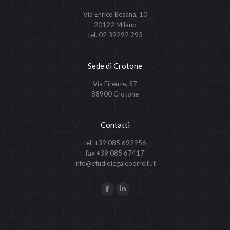
Via Enrico Besana, 10
20122 Milano
tel. 02 39292 293
Sede di Crotone
Via Firenze, 57
88900 Crotone
Contatti
tel. +39 085 692956
fax +39 085 67417
info@studiolegaleborrelli.it
Ci puoi trovare su:
Facebook
Linkedin
page
page
opens
opens