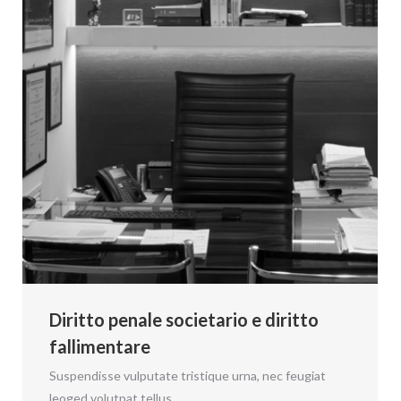
Diritto penale societario e diritto
fallimentare
Suspendisse vulputate tristique urna, nec feugiat
leoged volutpat tellus.