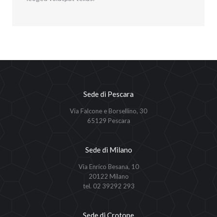
Sede di Pescara
Via Falcone e Borsellino, 30
65129 Pescara
Sede di Milano
Via Enrico Besana, 10
20122 Milano
tel. 02 39292 293
Sede di Crotone