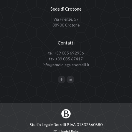
Sede di Crotone
Via Firenze, 57
88900 Crotone
Contatti
tel. +39 085 692956
fax +39 085 67417
info@studiolegaleborrelli.it
Ci puoi trovare su:
Facebook
Linkedin
page
page
opens
opens
in
in
new
new
window
window
Studio Legale Borrelli P.IVA 01832660680
Useful links