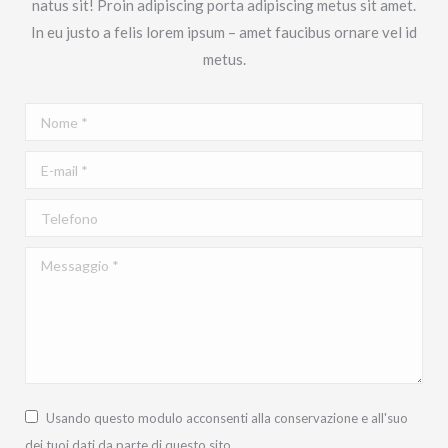
natus sit! Proin adipiscing porta adipiscing metus sit amet.
In eu justo a felis lorem ipsum – amet faucibus ornare vel id
metus.
Nome *
E-mail *
Telefono
Messaggio *
Usando questo modulo acconsenti alla conservazione e all'suo
dei tuoi dati da parte di questo sito.