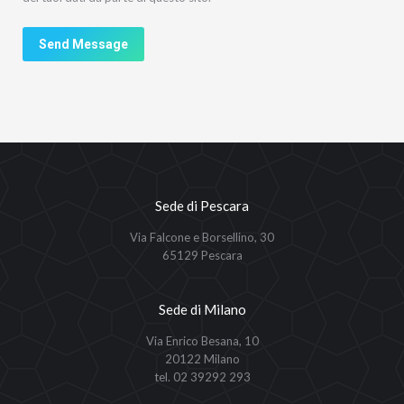
Send Message
Sede di Pescara
Via Falcone e Borsellino, 30
65129 Pescara
Sede di Milano
Via Enrico Besana, 10
20122 Milano
tel. 02 39292 293