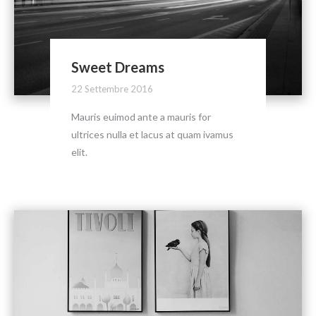
Sweet Dreams
22 Settembre 2016
Mauris euimod ante a mauris for
ultrices nulla et lacus at quam ivamus
elit.