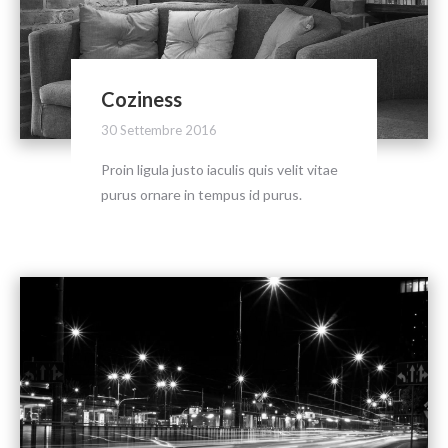
Coziness
30 Settembre 2016
Proin ligula justo iaculis quis velit vitae
purus ornare in tempus id purus.