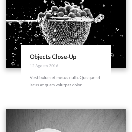
Objects Close-Up
12 Agosto 2016
Vestibulum et metus nulla. Quisque et
lacus at quam volutpat dolor.