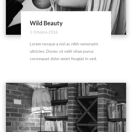
Wild Beauty
1 Ottobre 2016
Lorem tesque a nisl ac nibh venenatis
ultricies. Donec ut velit vitae purus
consequat dolor amet feugiat in sed.