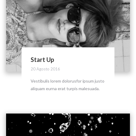
Start Up
20 Agosto 2016
Vestibulis lorem dolorusfor ipsum justo
aliquam eurna erat turpis malesuada.