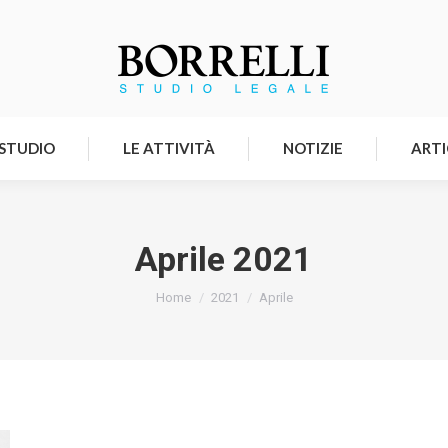
HOMEPAGE
LO STUDIO
LE ATTIVITÀ
 STUDIO
LE ATTIVITÀ
NOTIZIE
ARTI
Aprile 2021
Tu sei qui:
Home
2021
Aprile