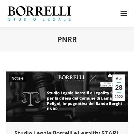
PNRR
Tu sei qui:
Notizie
Apr
28
2022
Studio Legale Borrelli e Legality STARL