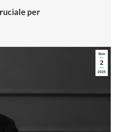
ruciale per
Nov
2
2025