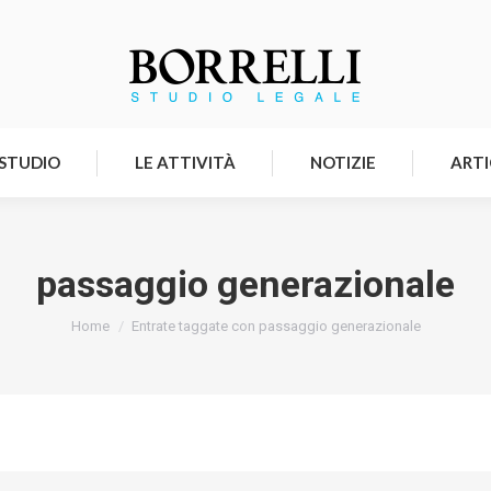
HOMEPAGE
LO STUDIO
LE ATTIVITÀ
 STUDIO
LE ATTIVITÀ
NOTIZIE
ARTI
passaggio generazionale
Tu sei qui:
Home
Entrate taggate con passaggio generazionale