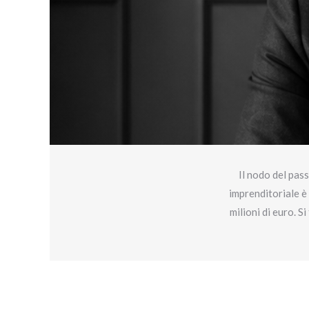
Il nodo del pas
imprenditoriale è 
milioni di euro. S