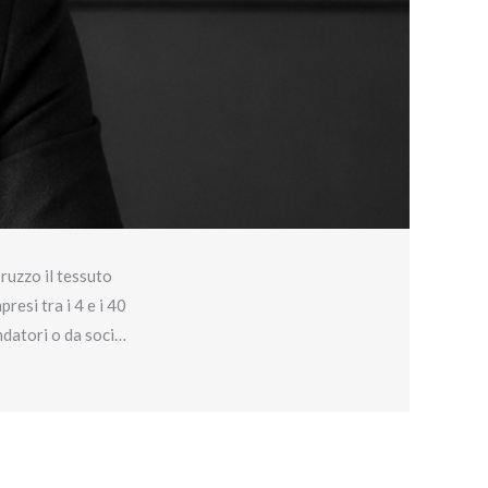
ruzzo il tessuto
resi tra i 4 e i 40
ondatori o da soci…