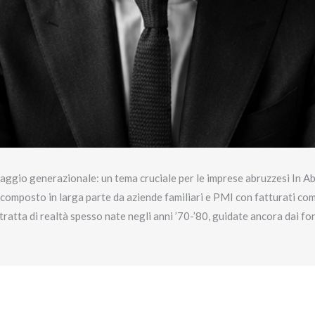
saggio generazionale: un tema cruciale per le imprese abruzzesi In Ab
composto in larga parte da aziende familiari e PMI con fatturati comp
i tratta di realtà spesso nate negli anni ’70-’80, guidate ancora dai f